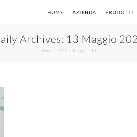
HOME
AZIENDA
PRODOTTI
aily Archives:
13 Maggio 20
You are here:
Home
2022
Maggio
13