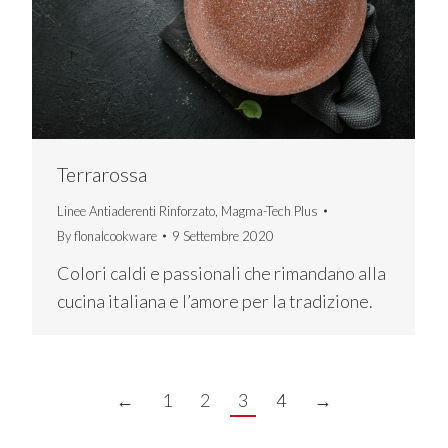
Terrarossa
Linee Antiaderenti Rinforzato
,
Magma-Tech Plus
By
flonalcookware
9 Settembre 2020
Colori caldi e passionali che rimandano alla
cucina italiana e l’amore per la tradizione.
←
1
2
3
4
→