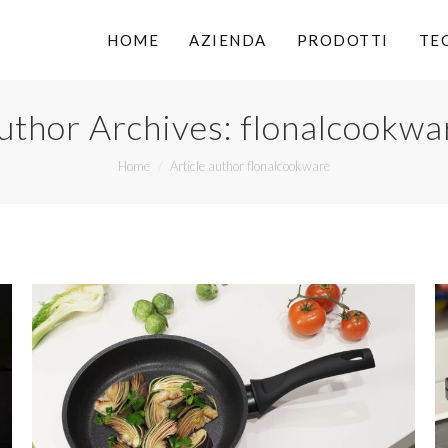
HOME
AZIENDA
PRODOTTI
TE
uthor Archives:
flonalcookwa
You are here:
Home
Article author flonalcookware