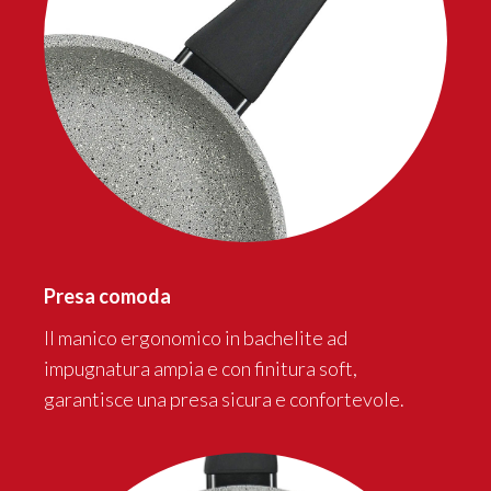
Presa comoda
Il manico ergonomico in bachelite ad
impugnatura ampia e con finitura soft,
garantisce una presa sicura e confortevole.