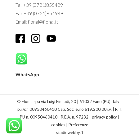
Tel. +39 (0721)855429
Fax +39 (0721)854949
Email: flonal@flonal.it
WhatsApp
© Flonal spa via Luigi Einaudi, 20 | 61032 Fano (PU) Italy |
p.i./c.f. 00950460410 Cap. Soc. euro 619.200,00 i.v. | R. I.
PU n. 00950460410 | R.E.A. n. 97232 |
privacy policy
|
cookies
|
Preferenze
studiowebby.it