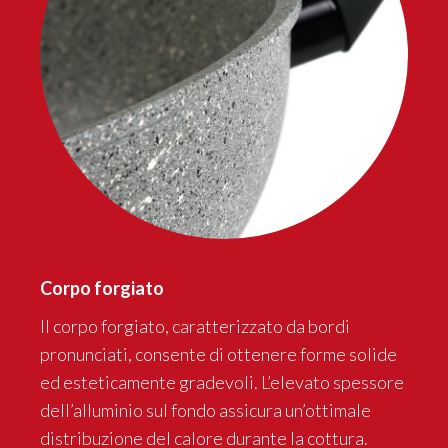
Corpo forgiato
Il corpo forgiato, caratterizzato da bordi
pronunciati, consente di ottenere forme solide
ed esteticamente gradevoli. L’elevato spessore
dell’alluminio sul fondo assicura un’ottimale
distribuzione del calore durante la cottura.