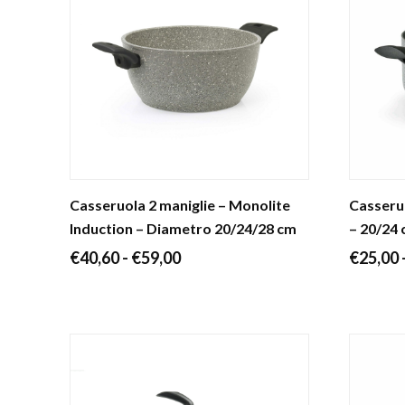
Casseruola 2 maniglie – Monolite
Casseruo
Induction – Diametro 20/24/28 cm
– 20/24
Fascia
€
40,60
-
€
59,00
€
25,00
di
prezzo:
da
€40,60
a