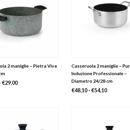
la 2 maniglie – Pietra Viva
Casseruola 2 maniglie – Pu
 cm
Induzione Professionale –
Diametro 24/28 cm
Fascia
-
€
29,00
Fascia
€
48,10
-
€
54,10
di
di
prezzo:
prezzo:
da
da
€25,00
€48,10
a