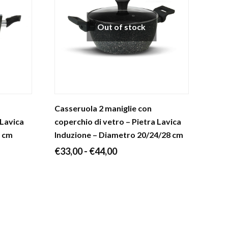
a
€51,10
Out of stock
Casseruola 2 maniglie con
 Lavica
coperchio di vetro – Pietra Lavica
4 cm
Induzione – Diametro 20/24/28 cm
Fascia
€
33,00
-
€
44,00
di
prezzo:
da
€33,00
a