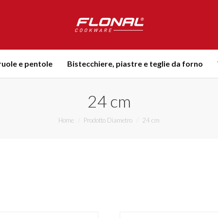
uole e pentole
Bistecchiere, piastre e teglie da forno
24 cm
Tu sei qui:
Home
Prodotto Diametro
24 cm