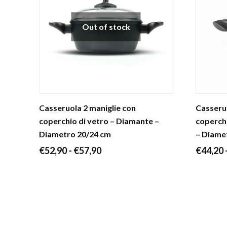
€59,00
Out of stock
Casseruola 2 maniglie con
Casseruo
coperchio di vetro – Diamante –
coperchi
Diametro 20/24 cm
– Diame
Fascia
€
52,90
-
€
57,90
€
44,20
di
prezzo:
da
€52,90
a