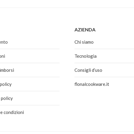
€49,50
AZIENDA
ento
Chi siamo
oni
Tecnologia
rimborsi
Consigli d’uso
policy
flonalcookware.it
 policy
 e condizioni