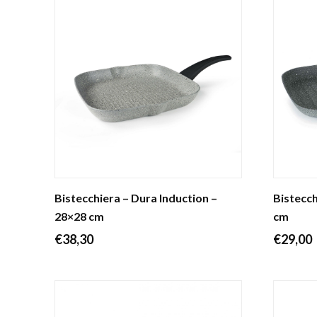
Bistecchiera – Dura Induction –
Bistecch
28×28 cm
cm
€
38,30
€
29,00