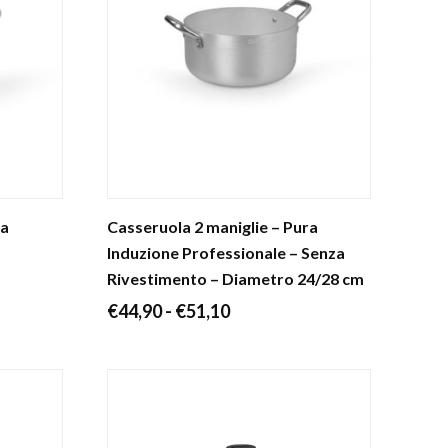
ra
Casseruola 2 maniglie – Pura
Induzione Professionale – Senza
Rivestimento – Diametro 24/28 cm
Fascia
€
44,90
-
€
51,10
di
prezzo:
da
€44,90