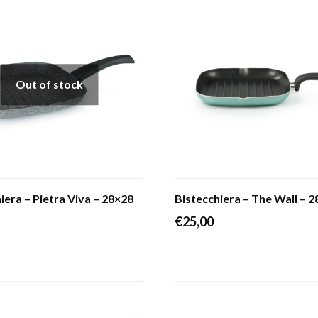
Out of stock
iera – Pietra Viva – 28×28
Bistecchiera – The Wall – 
€
25,00