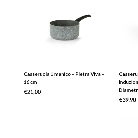
Casseruola 1 manico – Pietra Viva –
Casseruo
16 cm
Induzion
Diametr
€
21,00
€
39,90