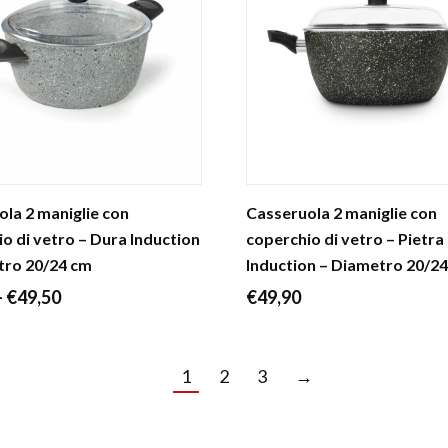
a
€29,00
€54,10
la 2 maniglie con
Casseruola 2 maniglie con
o di vetro – Dura Induction
coperchio di vetro – Pietra
tro 20/24 cm
Induction – Diametro 20/2
Fascia
-
€
49,50
€
49,90
di
prezzo:
1
2
3
→
da
€44,20
a