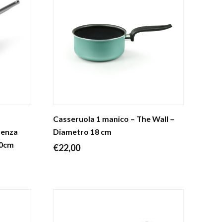
a
Casseruola 1 manico – The Wall –
Senza
Diametro 18 cm
20cm
€
22,00