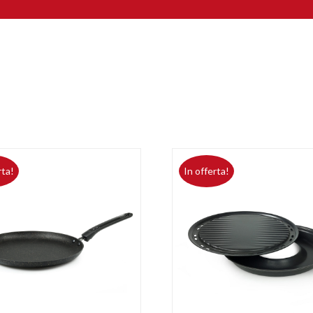
rta!
In offerta!