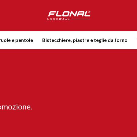
uole e pentole
Bistecchiere, piastre e teglie da forno
romozione.