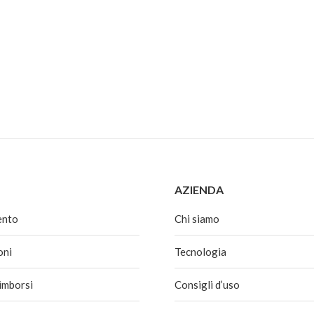
€24,00.
€20,00.
AZIENDA
ento
Chi siamo
oni
Tecnologia
rimborsi
Consigli d’uso