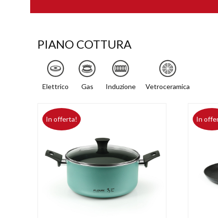
PIANO COTTURA
Elettrico
Gas
Induzione
Vetroceramica
In offerta!
In offe