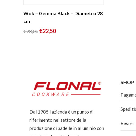
€34,00.
€26,90.
Wok – Gemma Black – Diametro 28
cm
Il
Il
€
22,50
€
28,00
prezzo
prezzo
originale
attuale
era:
è:
€28,00.
€22,50.
SHOP
Pagam
Spedizi
Dal 1985 l’azienda è un punto di
riferimento nel settore della
Resi e 
produzione di padelle in alluminio con