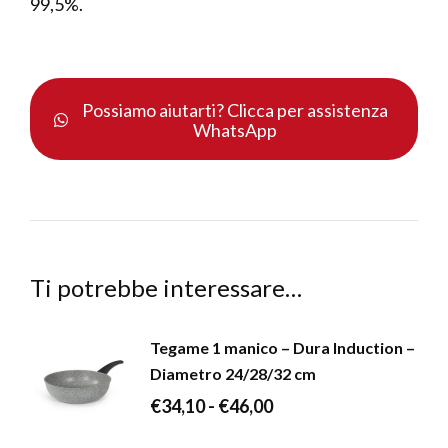
99,5%.
Possiamo aiutarti? Clicca per assistenza
WhatsApp
Ti potrebbe interessare…
Tegame 1 manico – Dura Induction –
Diametro 24/28/32 cm
Fascia
€
34,10
-
€
46,00
di