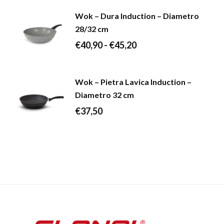
prezzo:
Wok – Dura Induction – Diametro
da
28/32 cm
€34,10
Fascia
€
40,90
-
€
45,20
a
di
€46,00
prezzo:
Wok – Pietra Lavica Induction –
da
Diametro 32 cm
€40,90
€
37,50
a
€45,20